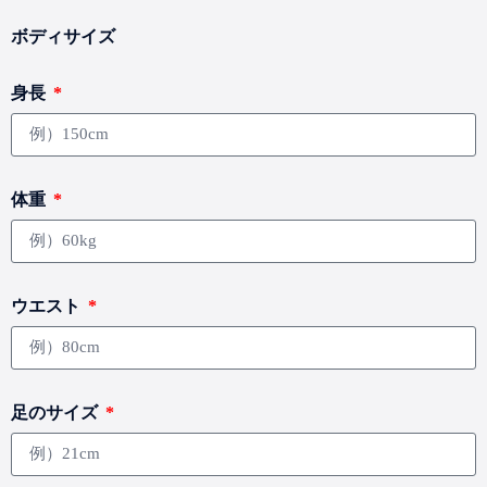
いたします。
ボディサイズ
スペシャル・ビューティー2024 in OSAKA出場に
おける選考資料として利用するため
身長
質問内容の確認とその回答の連絡に利用するため
資料送付などの情報提供を円滑に行うため
その他開催関連情報のご案内のため
なお、出場応募につきましては、皆様の身体的特徴な
体重
どをご明記頂きますことをご了承下さい。
■第三者への情報提供について
ご本人様または保護者の同意がない限り、第三者に対
ウエスト
して皆様の個人情報を開示、提供、販売することは原
則としていたしません。
足のサイズ