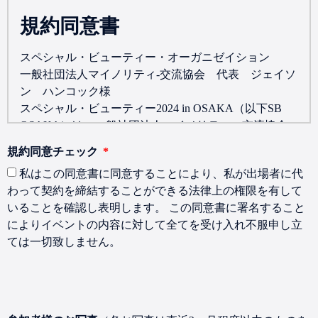
規約同意書
スペシャル・ビューティー・オーガニゼイション
一般社団法人マイノリティ-交流協会 代表 ジェイソ
ン ハンコック様
スペシャル・ビューティー2024 in OSAKA（以下SB
OSAKA）は、一般社団法人マイノリティー交流協会
が主催する知的発達障がい者のビューティーイベント
規約同意チェック
です。 出場者本人及び、その保護者は以下の内容を確
私はこの同意書に同意することにより、私が出場者に代
認し同意します。
わって契約を締結することができる法律上の権限を有して
私はSB OSAKAの内容を理解した上で出場する
いることを確認し表明します。 この同意書に署名すること
ことを同意し、やむを得ない事由（事故、病気
によりイベントの内容に対して全てを受け入れ不服申し立
etc.）がない限り途中棄権しないよう責任を持ち
ては一切致しません。
ます。※コロナ禍の状況に応じては相談可能で
す。
私は、SB OSAKAのイベント、ワークショップ
に出場者が参加することに関連して必要に応じて
個人情報（氏名、年齢、顔写真etc.）が当コンテ