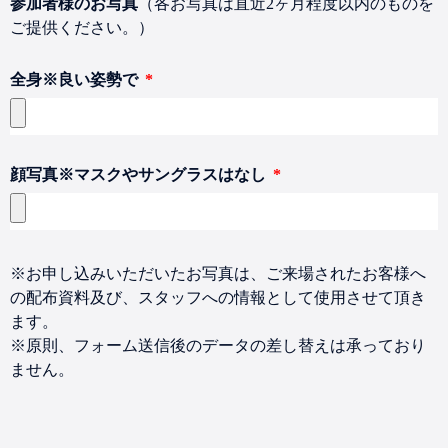
参加者様のお写真
（各お写真は直近2ヶ月程度以内のものを
ストホームページ、SNS,チラシ、やマスコミな
ご提供ください。）
どの媒体に映像素材、新聞他メディアに使用する
ことを同意します。
全身※良い姿勢で
モデル・芸能活動をされている方は応募の制限は
ございませんが､個人への連絡と判断、及び著作
はSBになることを同意します
出場者に病気やその他の異変があった場合は、直
顔写真※マスクやサングラスはなし
ちに緊急連絡先に連絡しますが参加中に想定され
る(例 食事制限や薬の服用)具体的な特殊事情に
より事故が発生し、その特殊事項を事前に伝えて
いない場合は、その責任は負いません。
※お申し込みいただいたお写真は、ご来場されたお客様へ
＜個人情報の扱いについて＞
の配布資料及び、スタッフへの情報として使用させて頂き
ます。
■個人情報の利用目的とその用途
※原則、フォーム送信後のデータの差し替えは承っており
ません。
出場応募フォームにおいて、氏名・住所・電話番号・
Emailアドレスなどの情報をご記入いただいておりま
す。ここで頂いた情報は、以下の目的で使用するもの
とし、目的外で使用する場合は事前にご本人様に通知